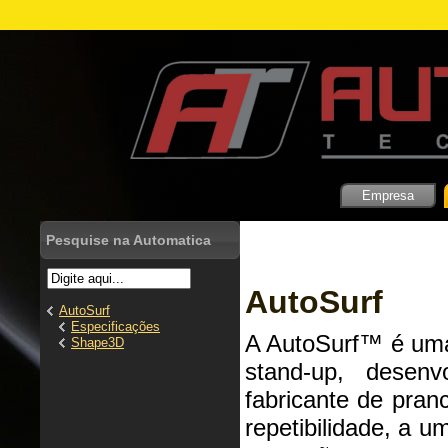
Empresa
Pesquise na Automatica
AutoSurf
AutoSurf
Especificações
A AutoSurf™ é uma
Shape3D
stand-up, desen
fabricante de pran
repetibilidade, a u