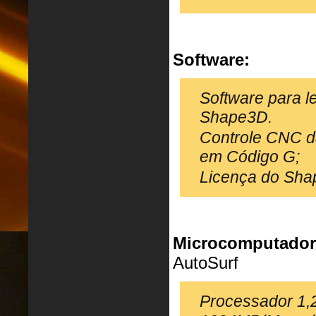
Software:
Software para l
Shape3D.
Controle CNC d
em Código G;
Licença do Sh
Microcomputador
AutoSurf
Processador 1,