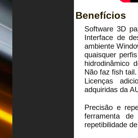
Benefícios
Software 3D par
Interface de d
ambiente Window
quaisquer perfis
hidrodinâmico d
Não faz fish tail.
Licenças adic
adquiridas da 
Precisão e repe
ferramenta de
repetibilidade d