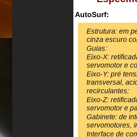
AutoSurf:
Estrutura: em p
cinza escuro co
Guias:
Eixo-X: retific
servomotor e co
Eixo-Y: pré ten
transversal, ac
recirculantes;
Eixo-Z: retifica
servomotor e pa
Gabinete: de int
servomotores, in
Interface de co