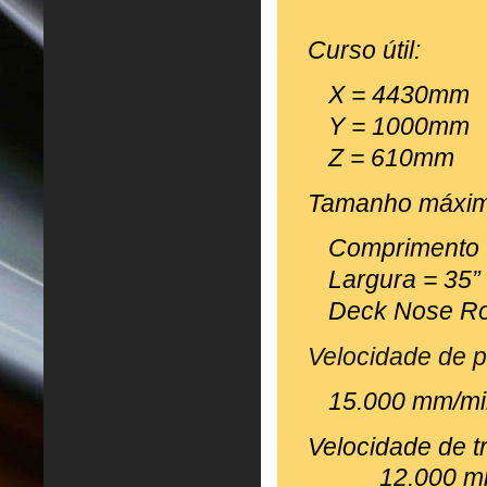
Curso útil:
X = 4430mm
Y = 1000mm
Z = 610mm
Tamanho máxim
Comprimento 
Largura = 35
Deck Nose Ro
Velocidade de 
15.000 mm/m
Velocidade de t
12.000 mm